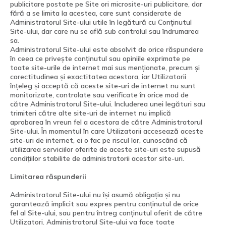
publicitare postate pe Site ori microsite-uri publicitare, dar
fără a se limita la acestea, care sunt considerate de
Administratorul Site-ului utile în legătură cu Conținutul
Site-ului, dar care nu se află sub controlul sau îndrumarea
sa.
Administratorul Site-ului este absolvit de orice răspundere
în ceea ce privește conținutul sau opiniile exprimate pe
toate site-urile de internet mai sus menționate, precum și
corectitudinea și exactitatea acestora, iar Utilizatorii
înțeleg și acceptă că aceste site-uri de internet nu sunt
monitorizate, controlate sau verificate în orice mod de
către Administratorul Site-ului. Includerea unei legături sau
trimiteri către alte site-uri de internet nu implică
aprobarea în vreun fel a acestora de către Administratorul
Site-ului. În momentul în care Utilizatorii accesează aceste
site-uri de internet, ei o fac pe riscul lor, cunoscând că
utilizarea serviciilor oferite de aceste site-uri este supusă
condițiilor stabilite de administratorii acestor site-uri.
Limitarea răspunderii
Administratorul Site-ului nu își asumă obligația și nu
garantează implicit sau expres pentru conținutul de orice
fel al Site-ului, sau pentru întreg conținutul oferit de către
Utilizatori. Administratorul Site-ului va face toate