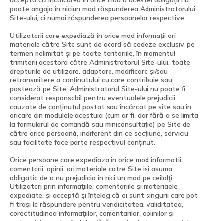
poate angaja în niciun mod răspunderea Administratorului
Site-ului, ci numai răspunderea persoanelor respective.
Utilizatorii care expediază în orice mod informații ori
materiale către Site sunt de acord să cedeze exclusiv, pe
termen nelimitat și pe toate teritoriile, în momentul
trimiterii acestora către Administratorul Site-ului, toate
drepturile de utilizare, adaptare, modificare și/sau
retransmitere a conținutului cu care contribuie sau
postează pe Site. Administratorul Site-ului nu poate fi
considerat responsabil pentru eventualele prejudicii
cauzate de conținutul postat sau încărcat pe site sau în
oricare din modulele acestuia (cum ar fi, dar fără a se limita
la formularul de comandă sau miniconsultație) pe Site de
către orice persoană, indiferent din ce secțiune, serviciu
sau facilitate face parte respectivul conținut.
Orice persoane care expediaza in orice mod informatii,
comentarii, opinii, ori materiale catre Site isi asuma
obligatia de a nu prejudicia in nici un mod pe ceilalţi
Utilizatori prin informaţiile, comentariile şi materiaele
expediate, şi acceptă şi înţeleg că ei sunt singurii care pot
fi traşi la răspundere pentru veridicitatea, validitatea,
corectitudinea informaţiilor, comentarilor, opiinilor şi