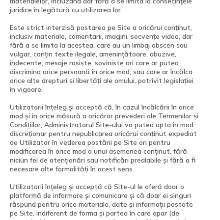
materialelor, incluzând dar fără a se limita la consecinţele
juridice în legătură cu utilizarea lor.
Este strict interzisă postarea pe Site a oricărui conținut,
inclusiv materiale, comentarii, imagini, secvențe video, dar
fără a se limita la acestea, care au un limbaj obscen sau
vulgar, conțin texte ilegale, amenințătoare, abuzive,
indecente, mesaje rasiste, soviniste ori care ar putea
discrimina orice persoană în orice mod, sau care ar încălca
orice alte drepturi și libertăți ale omului, potrivit legislației
în vigoare.
Utilizatorii înțeleg și acceptă că, în cazul încălcării în orice
mod și în orice măsură a oricăror prevederi ale Termenilor și
Condițiilor, Administratorul Site-ului va putea opta în mod
discreționar pentru nepublicarea oricărui conținut expediat
de Utilizator în vederea postării pe Site ori pentru
modificarea în orice mod a unui asemenea conținut, fără
niciun fel de atenționări sau notificări prealabile și fără a fi
necesare alte formalități în acest sens.
Utilizatorii înțeleg și acceptă că Site-ul le oferă doar o
platformă de informare și comunicare și că doar ei singuri
răspund pentru orice materiale, date și informații postate
pe Site, indiferent de forma și partea în care apar (de