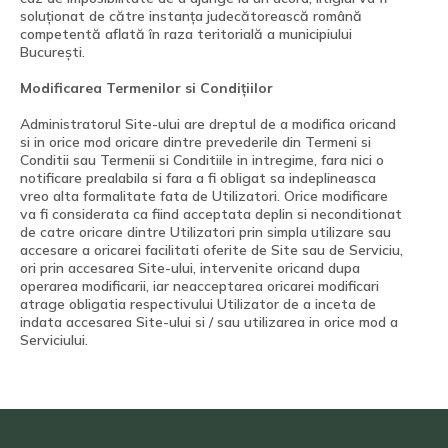
soluționat de către instanța judecătorească română
competentă aflată în raza teritorială a municipiului
București.
Modificarea Termenilor si Condițiilor
Administratorul Site-ului are dreptul de a modifica oricand
si in orice mod oricare dintre prevederile din Termeni si
Conditii sau Termenii si Conditiile in intregime, fara nici o
notificare prealabila si fara a fi obligat sa indeplineasca
vreo alta formalitate fata de Utilizatori. Orice modificare
va fi considerata ca fiind acceptata deplin si neconditionat
de catre oricare dintre Utilizatori prin simpla utilizare sau
accesare a oricarei facilitati oferite de Site sau de Serviciu,
ori prin accesarea Site-ului, intervenite oricand dupa
operarea modificarii, iar neacceptarea oricarei modificari
atrage obligatia respectivului Utilizator de a inceta de
indata accesarea Site-ului si / sau utilizarea in orice mod a
Serviciului.