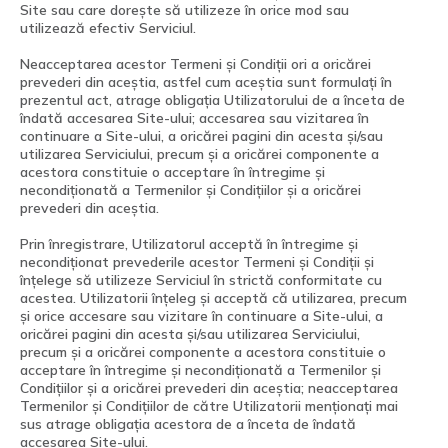
Site sau care dorește să utilizeze în orice mod sau
utilizează efectiv Serviciul.
Neacceptarea acestor Termeni și Condiții ori a oricărei
prevederi din aceștia, astfel cum aceștia sunt formulați în
prezentul act, atrage obligația Utilizatorului de a înceta de
îndată accesarea Site-ului; accesarea sau vizitarea în
continuare a Site-ului, a oricărei pagini din acesta și/sau
utilizarea Serviciului, precum și a oricărei componente a
acestora constituie o acceptare în întregime și
necondiționată a Termenilor și Condițiilor și a oricărei
prevederi din aceștia.
Prin înregistrare, Utilizatorul acceptă în întregime și
necondiționat prevederile acestor Termeni și Condiții și
înțelege să utilizeze Serviciul în strictă conformitate cu
acestea. Utilizatorii înțeleg și acceptă că utilizarea, precum
și orice accesare sau vizitare în continuare a Site-ului, a
oricărei pagini din acesta și/sau utilizarea Serviciului,
precum și a oricărei componente a acestora constituie o
acceptare în întregime și necondiționată a Termenilor și
Condițiilor și a oricărei prevederi din aceștia; neacceptarea
Termenilor și Condițiilor de către Utilizatorii menționați mai
sus atrage obligația acestora de a înceta de îndată
accesarea Site-ului.