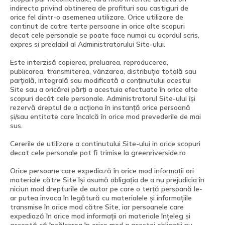
indirecta privind obtinerea de profituri sau castiguri de
orice fel dintr-o asemenea utilizare. Orice utilizare de
continut de catre terte persoane in orice alte scopuri
decat cele personale se poate face numai cu acordul scris,
expres si prealabil al Administratorului Site-ului.
Este interzisă copierea, preluarea, reproducerea,
publicarea, transmiterea, vânzarea, distribuția totală sau
parțială, integrală sau modificată a conținutului acestui
Site sau a oricărei părți a acestuia efectuate în orice alte
scopuri decât cele personale. Administratorul Site-ului își
rezervă dreptul de a acționa în instanță orice persoană
și/sau entitate care încalcă în orice mod prevederile de mai
sus.
Cererile de utilizare a continutului Site-ului in orice scopuri
decat cele personale pot fi trimise la greenriverside.ro
Orice persoane care expediază în orice mod informații ori
materiale către Site își asumă obligația de a nu prejudicia în
niciun mod drepturile de autor pe care o terță persoană le-
ar putea invoca în legătură cu materialele și informațiile
transmise în orice mod către Site, iar persoanele care
expediază în orice mod informații ori materiale înțeleg și
acceptă că încălcarea în orice mod a acestei obligații nu