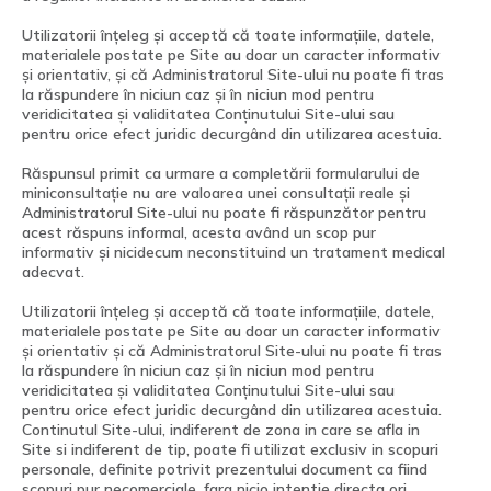
Utilizatorii înțeleg și acceptă că toate informațiile, datele,
materialele postate pe Site au doar un caracter informativ
și orientativ, și că Administratorul Site-ului nu poate fi tras
la răspundere în niciun caz și în niciun mod pentru
veridicitatea și validitatea Conținutului Site-ului sau
pentru orice efect juridic decurgând din utilizarea acestuia.
Răspunsul primit ca urmare a completării formularului de
miniconsultație nu are valoarea unei consultații reale și
Administratorul Site-ului nu poate fi răspunzător pentru
acest răspuns informal, acesta având un scop pur
informativ și nicidecum neconstituind un tratament medical
adecvat.
Utilizatorii înțeleg și acceptă că toate informațiile, datele,
materialele postate pe Site au doar un caracter informativ
și orientativ și că Administratorul Site-ului nu poate fi tras
la răspundere în niciun caz și în niciun mod pentru
veridicitatea și validitatea Conținutului Site-ului sau
pentru orice efect juridic decurgând din utilizarea acestuia.
Continutul Site-ului, indiferent de zona in care se afla in
Site si indiferent de tip, poate fi utilizat exclusiv in scopuri
personale, definite potrivit prezentului document ca fiind
scopuri pur necomerciale, fara nicio intentie directa ori