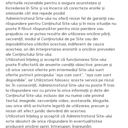
eforturile rezonabile pentru a asigura acuratețea și
încrederea în Site și va încerca să corecteze erorile și
omisiunile cât mai repede posibil.
Administratorul Site-ului nu oferă niciun fel de garanții sau
răspundere pentru Conținutul Site-ului și în nicio situație nu
poate fi făcut răspunzător pentru nicio pierdere sau
prejudiciu ce ar putea rezulta din utilizarea oricărei părți,
secvență, modul al Conținutului de pe Site sau din
imposibilitatea utilizării acestuia, indiferent de cauza
acesteia, ori din interpretarea eronată a oricăror prevederi
ale Conținutului Site-ului.
Utilizatorii înțeleg și acceptă că funcționarea Site-ului
poate fi afectată de anumite condiții obiective, precum și
că orice servicii oferite prin intermediul Site-ului sunt
oferite potrivit principiului “așa cum sunt”, “așa cum sunt
disponibile”, iar Utilizatorii folosesc aceste servicii pe riscul
lor. În consecință, Administratorul Site-ului nu poate fi tras
la răspundere nici cu privire la orice informații și date din
Conținutul Site-ului, inclusiv dar nu numai cele privind
textul, imaginile, secvențele video, avatarurile, blogurile,
sau orice altă activitate legată de utilizarea, precum și
niciun alt efect juridic derivând din acestea.
Utilizatorii înțeleg și acceptă că Administratorul Site-ului
este absolvit de orice răspundere în eventualitatea
producerii oricărei opriri, întreruperi, îngreunări,