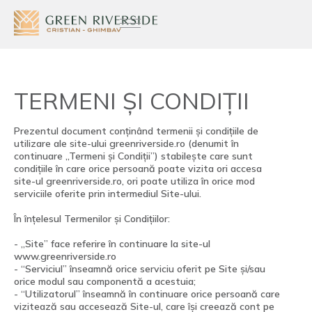
TERMENI ȘI CONDIȚII
Prezentul document conținând termenii și condițiile de
utilizare ale site-ului greenriverside.ro (denumit în
continuare „Termeni și Condiții”) stabilește care sunt
condițiile în care orice persoană poate vizita ori accesa
site-ul greenriverside.ro, ori poate utiliza în orice mod
serviciile oferite prin intermediul Site-ului.
În înțelesul Termenilor și Condițiilor:
- „Site” face referire în continuare la site-ul
www.greenriverside.ro
- “Serviciul” înseamnă orice serviciu oferit pe Site și/sau
orice modul sau componentă a acestuia;
- “Utilizatorul” înseamnă în continuare orice persoană care
vizitează sau accesează Site-ul, care își creează cont pe