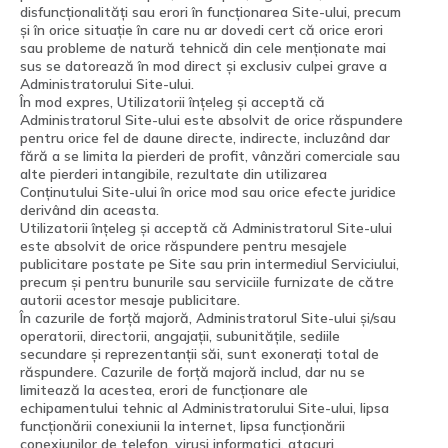
disfuncționalități sau erori în funcționarea Site-ului, precum
și în orice situație în care nu ar dovedi cert că orice erori
sau probleme de natură tehnică din cele menționate mai
sus se datorează în mod direct și exclusiv culpei grave a
Administratorului Site-ului.
În mod expres, Utilizatorii înțeleg și acceptă că
Administratorul Site-ului este absolvit de orice răspundere
pentru orice fel de daune directe, indirecte, incluzând dar
fără a se limita la pierderi de profit, vânzări comerciale sau
alte pierderi intangibile, rezultate din utilizarea
Conținutului Site-ului în orice mod sau orice efecte juridice
derivând din aceasta.
Utilizatorii înțeleg și acceptă că Administratorul Site-ului
este absolvit de orice răspundere pentru mesajele
publicitare postate pe Site sau prin intermediul Serviciului,
precum și pentru bunurile sau serviciile furnizate de către
autorii acestor mesaje publicitare.
În cazurile de forță majoră, Administratorul Site-ului și/sau
operatorii, directorii, angajații, subunitățile, sediile
secundare și reprezentanții săi, sunt exonerați total de
răspundere. Cazurile de forță majoră includ, dar nu se
limitează la acestea, erori de funcționare ale
echipamentului tehnic al Administratorului Site-ului, lipsa
funcționării conexiunii la internet, lipsa funcționării
conexiunilor de telefon, viruși informatici, atacuri