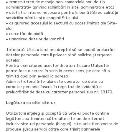
• transmiterea de mesaje non-comerciale sau de tip
administrativ (privind schimbări în site, administrare etc.)
• statistici interne necesare pentru îmbunătățirea calității
serviciilor oferite și a imaginii Site-ului
• asigurarea accesului la secțiuni cu acces limitat ale Site-
ului
• cercetări de piață
• urmărirea datelor de vânzări
Totodată, Utilizatorul are dreptul să se opună prelucrării
datelor personale care îl privesc și să solicite ștergerea
datelor.
Pentru exercitarea acestor drepturi, fiecare Utilizator
poate face o cerere în scris în acest sens, pe care să o
trimită apoi prin e-mail la adresa:
Administratorul Site-ului este operator de date cu
caracter personal înscris în registrul de evidență a
prelucrărilor de date cu caracter personal sub nr. 18170.
Legătura cu alte site-uri
Utilizatorii înțeleg și acceptă că Site-ul poate conține
legături sau trimiteri către alte site-uri de internet,
inclusiv site-uri personale (bloguri), site-urile furnizorilor de
produse și/sau servicii către care trimit bannerele