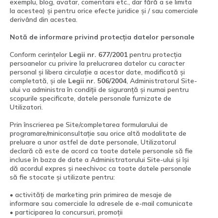
exemplu, blog, avatar, comentarii etc., dar fără a se limita
la acestea) și pentru orice efecte juridice și / sau comerciale
derivând din acestea.
Notă de informare privind protecția datelor personale
Conform cerințelor
Legii nr. 677/2001
pentru protecția
persoanelor cu privire la prelucrarea datelor cu caracter
personal și libera circulație a acestor date, modificată și
completată, și ale
Legii nr. 506/2004
, Administratorul Site-
ului va administra în condiții de siguranță și numai pentru
scopurile specificate, datele personale furnizate de
Utilizatori.
Prin înscrierea pe Site/completarea formularului de
programare/miniconsultație sau orice altă modalitate de
preluare a unor astfel de date personale, Utilizatorul
declară că este de acord ca toate datele personale să fie
incluse în baza de date a Administratorului Site-ului și își
dă acordul expres și neechivoc ca toate datele personale
să fie stocate și utilizate pentru:
• activități de marketing prin primirea de mesaje de
informare sau comerciale la adresele de e-mail comunicate
• participarea la concursuri, promoții