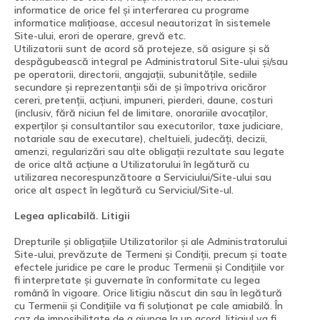
informatice de orice fel și interferarea cu programe
informatice malițioase, accesul neautorizat în sistemele
Site-ului, erori de operare, grevă etc.
Utilizatorii sunt de acord să protejeze, să asigure și să
despăgubească integral pe Administratorul Site-ului și/sau
pe operatorii, directorii, angajații, subunitățile, sediile
secundare și reprezentanții săi de și împotriva oricăror
cereri, pretenții, acțiuni, impuneri, pierderi, daune, costuri
(inclusiv, fără niciun fel de limitare, onorariile avocaților,
experților și consultantilor sau executorilor, taxe judiciare,
notariale sau de executare), cheltuieli, judecăți, decizii,
amenzi, regularizări sau alte obligații rezultate sau legate
de orice altă acțiune a Utilizatorului în legătură cu
utilizarea necorespunzătoare a Serviciului/Site-ului sau
orice alt aspect în legătură cu Serviciul/Site-ul.
Legea aplicabilă. Litigii
Drepturile și obligațiile Utilizatorilor și ale Administratorului
Site-ului, prevăzute de Termeni și Condiții, precum și toate
efectele juridice pe care le produc Termenii și Condițiile vor
fi interpretate și guvernate în conformitate cu legea
română în vigoare. Orice litigiu născut din sau în legătură
cu Termenii și Condițiile va fi soluționat pe cale amiabilă. În
caz de imposibilitate de a ajunge la un acord, litigiul va fi