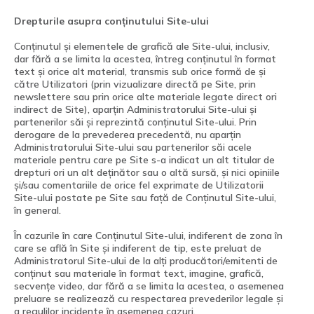
Drepturile asupra conținutului Site-ului
Conținutul și elementele de grafică ale Site-ului, inclusiv,
dar fără a se limita la acestea, întreg conținutul în format
text și orice alt material, transmis sub orice formă de și
către Utilizatori (prin vizualizare directă pe Site, prin
newslettere sau prin orice alte materiale legate direct ori
indirect de Site), aparțin Administratorului Site-ului și
partenerilor săi și reprezintă conținutul Site-ului. Prin
derogare de la prevederea precedentă, nu aparțin
Administratorului Site-ului sau partenerilor săi acele
materiale pentru care pe Site s-a indicat un alt titular de
drepturi ori un alt deținător sau o altă sursă, și nici opiniile
și/sau comentariile de orice fel exprimate de Utilizatorii
Site-ului postate pe Site sau față de Conținutul Site-ului,
în general.
În cazurile în care Conținutul Site-ului, indiferent de zona în
care se află în Site și indiferent de tip, este preluat de
Administratorul Site-ului de la alți producători/emitenti de
conținut sau materiale în format text, imagine, grafică,
secvențe video, dar fără a se limita la acestea, o asemenea
preluare se realizează cu respectarea prevederilor legale și
a regulilor incidente în asemenea cazuri.